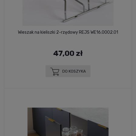
Wieszak na kieliszki 2-rzędowy REJS WE16.0002.01
47,00 zł
DO KOSZYKA