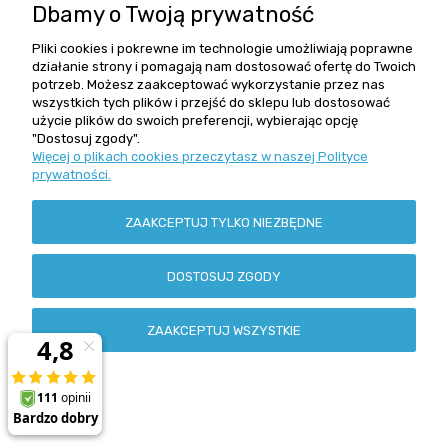
Dbamy o Twoją prywatność
Pliki cookies i pokrewne im technologie umożliwiają poprawne
działanie strony i pomagają nam dostosować ofertę do Twoich
potrzeb. Możesz zaakceptować wykorzystanie przez nas
wszystkich tych plików i przejść do sklepu lub dostosować
użycie plików do swoich preferencji, wybierając opcję
"Dostosuj zgody".
Kosz cargo mini do szafki 50cm VARIANT MULTI Rejs
Więcej o plikach cookies przeczytasz w naszej Polityce
prywatności.
176,00 zł
ZAAKCEPTUJ TYLKO NIEZBĘDNE
DOSTOSUJ ZGODY
DO KOSZYKA
ZAAKCEPTUJ WSZYSTKIE