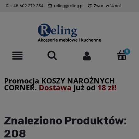
+48 602 279 234
reling@reling.pl
Zwrot w 14 dni
Promocja KOSZY NAROŻNYCH
CORNER.
Dostawa
już od
18 zł!
Znaleziono Produktów:
208