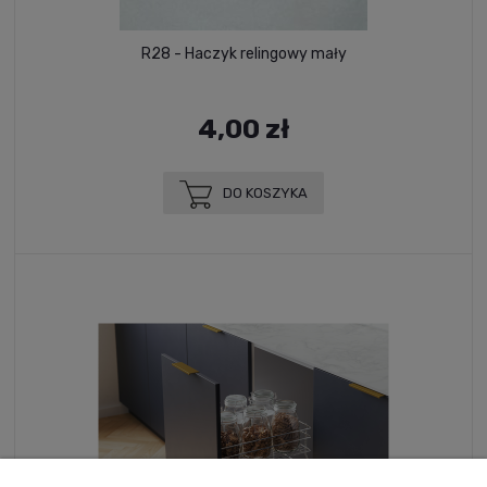
R28 - Haczyk relingowy mały
4,00 zł
DO KOSZYKA