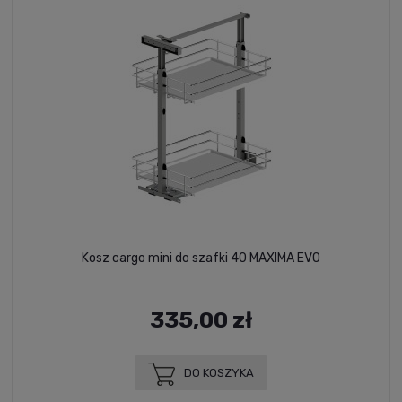
Kosz cargo mini do szafki 40 MAXIMA EVO
335,00 zł
DO KOSZYKA