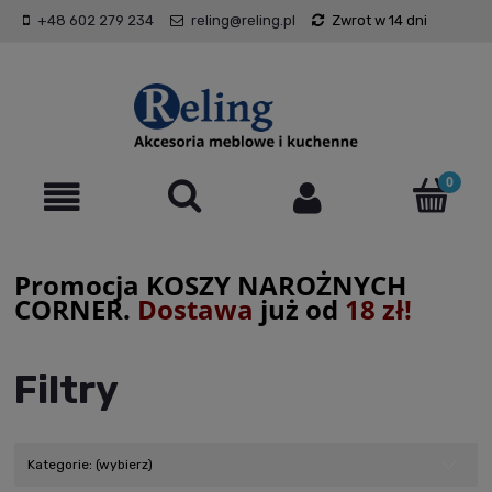
+48 602 279 234
reling@reling.pl
Zwrot w 14 dni
Promocja KOSZY NAROŻNYCH
CORNER.
Dostawa
już od
18 zł!
Filtry
Kategorie: (wybierz)