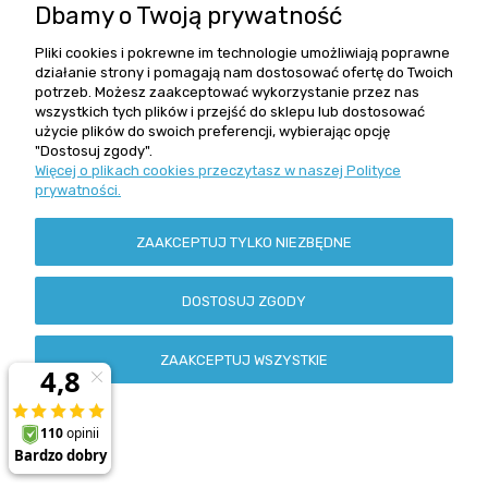
DO KOSZYKA
Dbamy o Twoją prywatność
Pliki cookies i pokrewne im technologie umożliwiają poprawne
działanie strony i pomagają nam dostosować ofertę do Twoich
potrzeb. Możesz zaakceptować wykorzystanie przez nas
wszystkich tych plików i przejść do sklepu lub dostosować
użycie plików do swoich preferencji, wybierając opcję
"Dostosuj zgody".
Więcej o plikach cookies przeczytasz w naszej Polityce
prywatności.
ZAAKCEPTUJ TYLKO NIEZBĘDNE
DOSTOSUJ ZGODY
ZAAKCEPTUJ WSZYSTKIE
Cargo maxi boczne Maxima CLASSIC "20" chrom Rejs