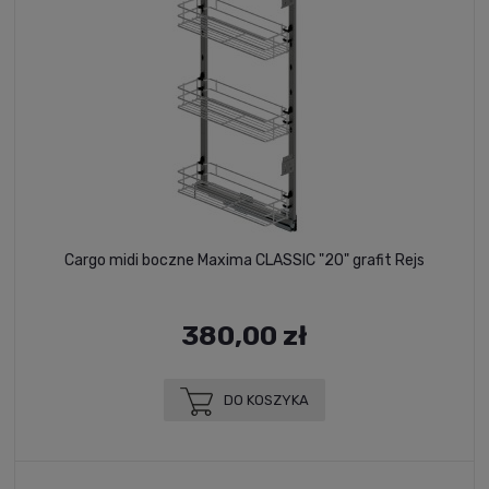
Cargo midi boczne Maxima CLASSIC "20" grafit Rejs
380,00 zł
DO KOSZYKA