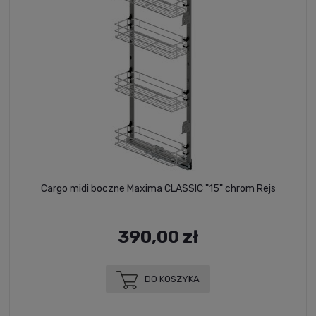
Cargo midi boczne Maxima CLASSIC "15" chrom Rejs
390,00 zł
DO KOSZYKA