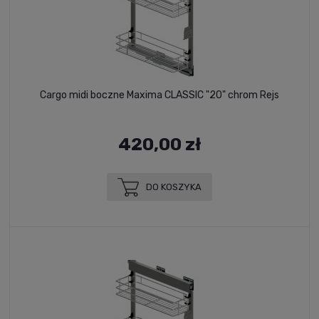
Cargo midi boczne Maxima CLASSIC "20" chrom Rejs
420,00 zł
DO KOSZYKA