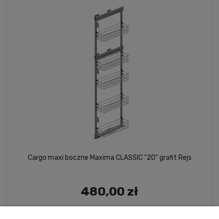
Cargo maxi boczne Maxima CLASSIC "20" grafit Rejs
480,00 zł