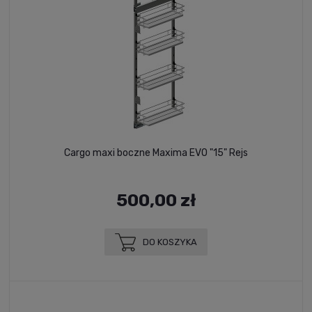
Cargo maxi boczne Maxima EVO "15" Rejs
500,00 zł
DO KOSZYKA