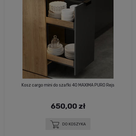
Kosz cargo mini do szafki 40 MAXIMA PURO Rejs
650,00 zł
DO KOSZYKA