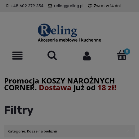
+48 602 279 234
reling@reling.pl
Zwrot w 14 dni
Promocja KOSZY NAROŻNYCH
CORNER.
Dostawa
już od
18 zł!
Filtry
Kategorie: Kosze na bieliznę