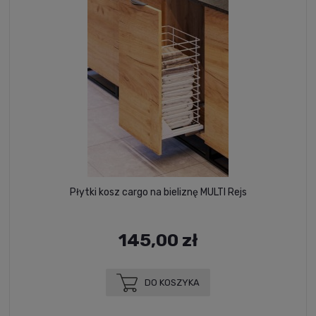
Płytki kosz cargo na bieliznę MULTI Rejs
145,00 zł
DO KOSZYKA