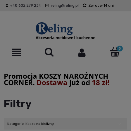
+48 602 279 234
reling@reling.pl
Zwrot w 14 dni
Promocja KOSZY NAROŻNYCH
CORNER.
Dostawa
już od
18 zł!
Filtry
Kategorie: Kosze na bieliznę