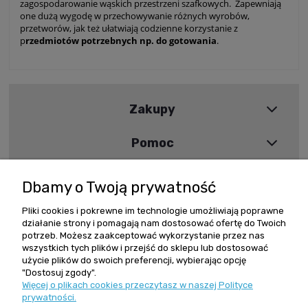
zagospodarowanie wąskich przestrzeni szafkowych. Zapewniają
one dużą wygodę w przechowywanie różnych wyrobów,
przetworów, jak też ułatwiają codzienne korzystanie z
p
rzedmiotów potrzebnych np. do gotowania
.
Zakupy
Pomoc
Moje konto
Dbamy o Twoją prywatność
Informacje
Pliki cookies i pokrewne im technologie umożliwiają poprawne
działanie strony i pomagają nam dostosować ofertę do Twoich
potrzeb. Możesz zaakceptować wykorzystanie przez nas
wszystkich tych plików i przejść do sklepu lub dostosować
Szybki kontakt
użycie plików do swoich preferencji, wybierając opcję
"Dostosuj zgody".
Więcej o plikach cookies przeczytasz w naszej Polityce
Zamówienia +48 602 279 234
prywatności.
reling@reling.pl