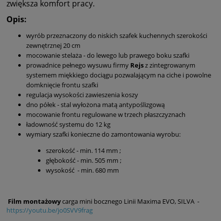
zwiększa komfort pracy.
Opis:
wyrób przeznaczony do niskich szafek kuchennych szerokości
zewnętrznej 20 cm
mocowanie stelaża - do lewego lub prawego boku szafki
prowadnice pełnego wysuwu firmy
Rejs
z zintegrowanym
systemem miękkiego dociągu pozwalającym na ciche i powolne
domknięcie frontu szafki
regulacja wysokości zawieszenia koszy
dno półek - stal wyłożona matą antypoślizgową
mocowanie frontu regulowane w trzech płaszczyznach
ładowność systemu do 12 kg
wymiary szafki konieczne do zamontowania wyrobu:
szerokość - min. 114 mm ;
głębokość - min. 505 mm ;
wysokość - min. 680 mm
Film montażowy
carga mini bocznego Linii Maxima EVO, SILVA -
https://youtu.be/jo0SVV9frag