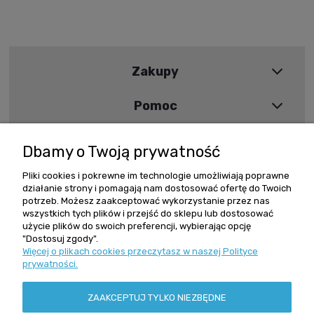
Zakupy
Pomoc
Moje konto
Dbamy o Twoją prywatność
Informacje
Pliki cookies i pokrewne im technologie umożliwiają poprawne
działanie strony i pomagają nam dostosować ofertę do Twoich
potrzeb. Możesz zaakceptować wykorzystanie przez nas
wszystkich tych plików i przejść do sklepu lub dostosować
Szybki kontakt
użycie plików do swoich preferencji, wybierając opcję
"Dostosuj zgody".
Więcej o plikach cookies przeczytasz w naszej Polityce
Zamówienia +48 602 279 234
prywatności.
reling@reling.pl
Adres stacjonarny
ZAAKCEPTUJ TYLKO NIEZBĘDNE
ul. Grochowska 162/164