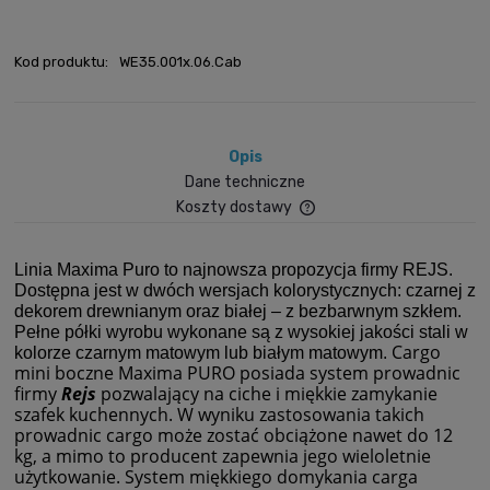
Kod produktu:
WE35.001x.06.Cab
Opis
Dane techniczne
Koszty dostawy
Cena nie zawiera ewent
płatności
Linia Maxima Puro
to najnowsza propozycja firmy REJS.
Dostępna jest w
dwóch wersjach kolorystycz
nych: czarnej z
dekorem drewnianym oraz białej – z bezbarwnym szkłem.
Pełne półki wyrobu wykonane są z
wy
sokiej jakości stali w
Cargo
kolorze czarnym matowym lub białym matowym.
mini boczne Maxima PURO posiada system prowadnic
firmy
Rejs
pozwalający na ciche i miękkie zamykanie
szafek kuchennych. W wyniku zastosowania takich
prowadnic cargo może zostać obciążone nawet do 12
kg, a mimo to producent zapewnia jego wieloletnie
użytkowanie. System miękkiego domykania carga