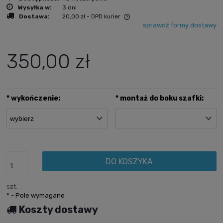
Wysyłka w:
3 dni
Dostawa:
20,00 zł
- DPD kurier
sprawdź formy dostawy
Cena nie zawiera ewentualnych kosztów płatności
350,00 zł
*
wykończenie:
*
montaż do boku szafki:
DO KOSZYKA
szt.
*
- Pole wymagane
Koszty dostawy