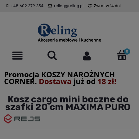
+48 602 279 234
reling@reling.pl
Zwrot w 14 dni
Promocja KOSZY NAROŻNYCH
CORNER.
Dostawa
już od
18 zł!
Kosz cargo mini boczne do
szafki 20 cm MAXIMA PURO