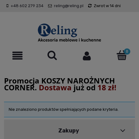
+48 602 279 234
reling@reling.pl
Zwrot w 14 dni
Promocja KOSZY NAROŻNYCH
CORNER.
Dostawa
już od
18 zł!
Nie znaleziono produktów spełniających podane kryteria.
Zakupy