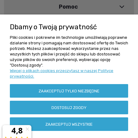
Pomoc
Moje konto
Dbamy o Twoją prywatność
Informacje
Pliki cookies i pokrewne im technologie umożliwiają poprawne
działanie strony i pomagają nam dostosować ofertę do Twoich
potrzeb. Możesz zaakceptować wykorzystanie przez nas
wszystkich tych plików i przejść do sklepu lub dostosować
Szybki kontakt
użycie plików do swoich preferencji, wybierając opcję
"Dostosuj zgody".
Więcej o plikach cookies przeczytasz w naszej Polityce
Zamówienia +48 602 279 234
prywatności.
reling@reling.pl
Adres stacjonarny
ZAAKCEPTUJ TYLKO NIEZBĘDNE
ul. Grochowska 162/164
04-329 Warszawa
NIP: 113-00-63-979
DOSTOSUJ ZGODY
Regon: 010371823
Godziny pracy
ZAAKCEPTUJ WSZYSTKIE
Poniedziałek - piątek: 10 - 16