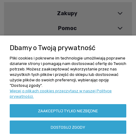
Zakupy
Pomoc
Moje konto
Dbamy o Twoją prywatność
Informacje
Pliki cookies i pokrewne im technologie umożliwiają poprawne
działanie strony i pomagają nam dostosować ofertę do Twoich
potrzeb. Możesz zaakceptować wykorzystanie przez nas
wszystkich tych plików i przejść do sklepu lub dostosować
Szybki kontakt
użycie plików do swoich preferencji, wybierając opcję
"Dostosuj zgody".
Więcej o plikach cookies przeczytasz w naszej Polityce
Zamówienia +48 602 279 234
prywatności.
reling@reling.pl
Adres stacjonarny
ZAAKCEPTUJ TYLKO NIEZBĘDNE
ul. Grochowska 162/164
04-329 Warszawa
NIP: 113-00-63-979
DOSTOSUJ ZGODY
Regon: 010371823