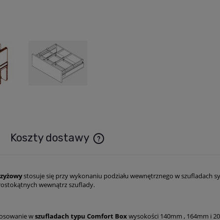
Koszty dostawy
Cena nie zawiera ewentualnych kosztó
rzyżowy
stosuje się przy wykonaniu podziału wewnętrznego w szufladach s
rostokątnych wewnątrz szuflady.
tosowanie w
szufladach typu Comfort Box
wysokości 140mm , 164mm i 