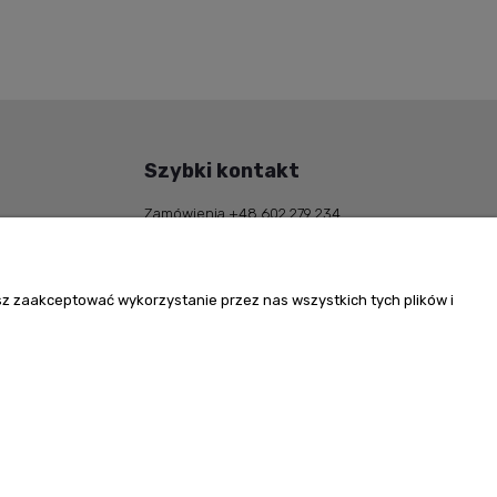
Szybki kontakt
Zamówienia +48 602 279 234
reling@reling.pl
Adres stacjonarny
ul. Grochowska 162/164
sz zaakceptować wykorzystanie przez nas wszystkich tych plików i
04-329 Warszawa
NIP: 113-00-63-979
Regon: 010371823
Godziny pracy
Poniedziałek - piątek: 10 - 16