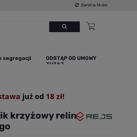
Zwrot w 14 dni
o segregacji
ODSTĄP OD UMOWY
TUTAJ
stawa
już od
18 zł!
k krzyżowy relingu
go