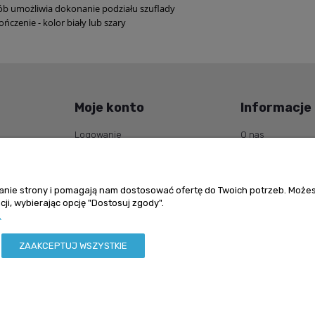
b umożliwia dokonanie podziału szuflady
ńczenie - kolor biały lub szary
Moje konto
Informacje
Logowanie
O nas
upów
Moje zamówienia
Kontakt
Ustawienia konta
ałanie strony i pomagają nam dostosować ofertę do Twoich potrzeb. Może
ji, wybierając opcję "Dostosuj zgody".
.
ZAAKCEPTUJ WSZYSTKIE