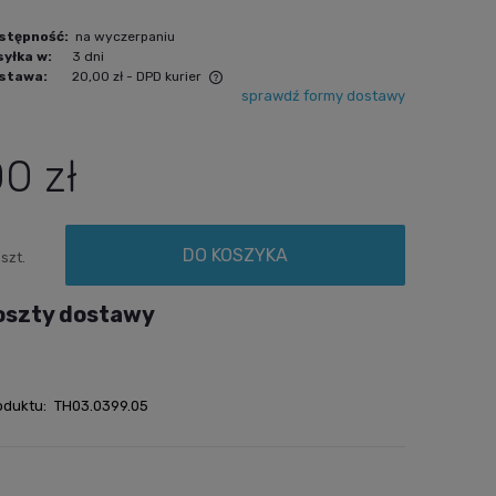
stępność:
na wyczerpaniu
yłka w:
3 dni
stawa:
20,00 zł
- DPD kurier
sprawdź formy dostawy
awiera ewentualnych kosztów
00 zł
DO KOSZYKA
szt.
oszty dostawy
oduktu:
TH03.0399.05