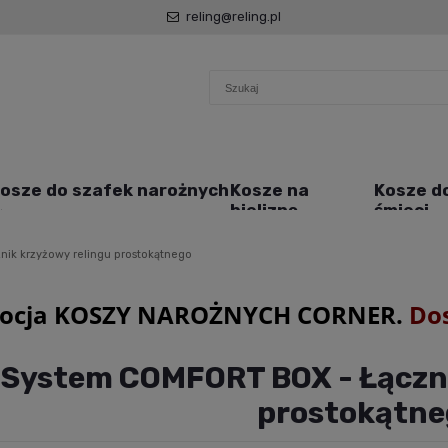
reling@reling.pl
osze do szafek narożnych
Kosze na
Kosze d
bieliznę
śmieci
ik krzyżowy relingu prostokątnego
ocja KOSZY NAROŻNYCH CORNER.
Do
System COMFORT BOX - Łączni
prostokątne