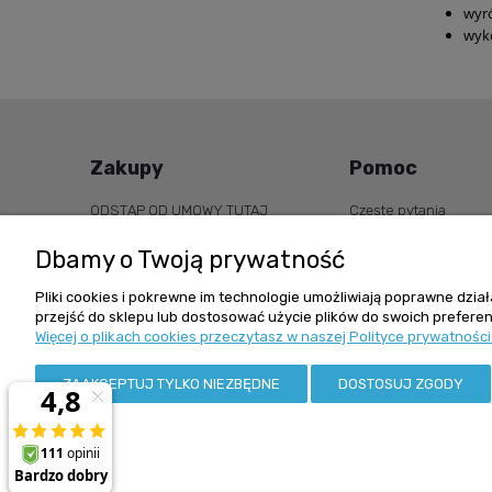
wyró
wyko
Zakupy
Pomoc
ODSTĄP OD UMOWY TUTAJ
Częste pytania
Regulamin zakupów
Bezpieczeństwo zak
Dbamy o Twoją prywatność
Reklamacje i zwroty
Czas realizacji zamówienia
Pliki cookies i pokrewne im technologie umożliwiają poprawne dzi
przejść do sklepu lub dostosować użycie plików do swoich preferenc
Koszty dostawy
Więcej o plikach cookies przeczytasz w naszej Polityce prywatności
Formy płatności
Polityka prywatności
ZAAKCEPTUJ TYLKO NIEZBĘDNE
DOSTOSUJ ZGODY