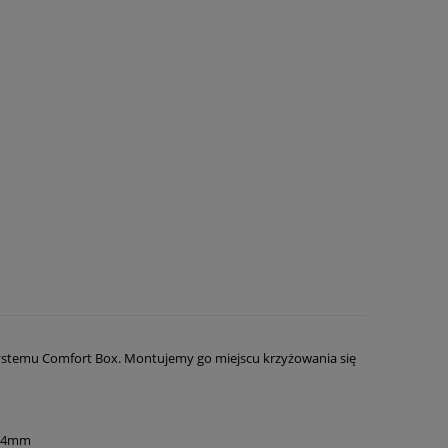
w płatności
ystemu Comfort Box. Montujemy go miejscu krzyżowania się
204mm