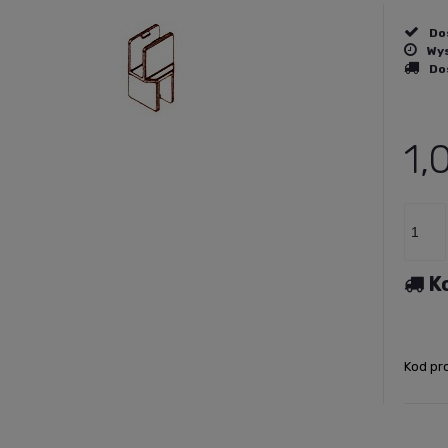
Do
Wys
Do
Cena nie z
płatności
1,
K
Kod pr