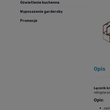
Oświetlenie kuchenne
Wyposażenie garderoby
Promocje
Opis
Łącznik k
relingów p
Opis:
zas