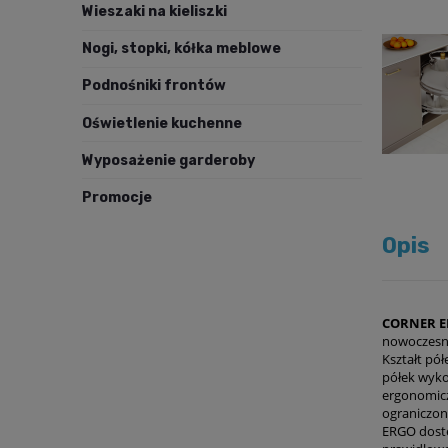
Wieszaki na kieliszki
Nogi, stopki, kółka meblowe
Podnośniki frontów
Oświetlenie kuchenne
Wyposażenie garderoby
Promocje
Opis
CORNER
E
nowoczesny
Kształt pó
półek wyko
ergonomicz
ograniczon
ERGO dostęp