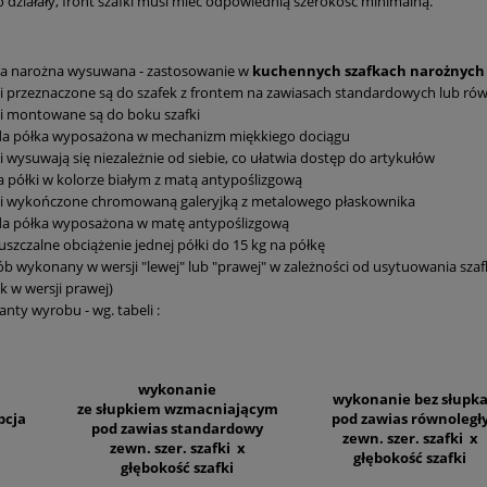
 działały, front szafki musi mieć odpowiednią szerokość minimalną.
ka narożna wysuwana - zastosowanie w
kuchennych szafkach narożnych
i przeznaczone są do szafek z frontem na zawiasach standardowych lub ró
i montowane są do boku szafki
da półka wyposażona w mechanizm miękkiego dociągu
i wysuwają się niezależnie od siebie, co ułatwia dostęp do artykułów
a półki w kolorze białym z matą antypoślizgową
ki wykończone chromowaną galeryjką z metalowego płaskownika
da półka wyposażona w matę antypoślizgową
szczalne obciążenie jednej półki do 15 kg na półkę
b wykonany w wersji "lewej" lub "prawej" w zależności od usytuowania szaf
k w wersji prawej)
anty wyrobu - wg. tabeli :
wykonanie
wykonanie bez słupk
ze słupkiem wzmacniającym
pcja
pod zawias równoległ
pod zawias standardowy
zewn. szer. szafki x
zewn. szer. szafki x
głębokość szafki
głębokość szafki