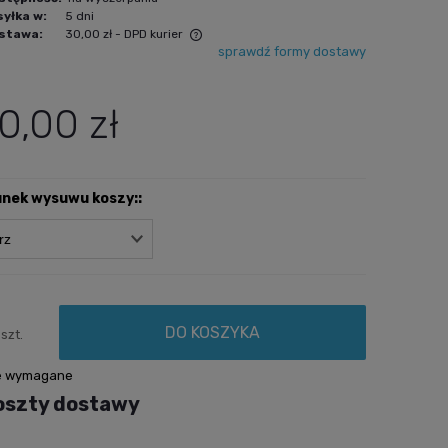
yłka w:
5 dni
stawa:
30,00 zł
- DPD kurier
sprawdź formy dostawy
zawiera ewentualnych kosztów
0,00 zł
unek wysuwu koszy::
DO KOSZYKA
szt.
e wymagane
oszty dostawy