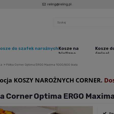
reling@reling.pl
osze do szafek narożnych
Kosze na
Kosze d
bieliznę
śmieci
ka
»
Półka Corner Optima ERGO Maxima 1000/600 biała
ocja KOSZY NAROŻNYCH CORNER.
Do
a Corner Optima ERGO Maxima
Do