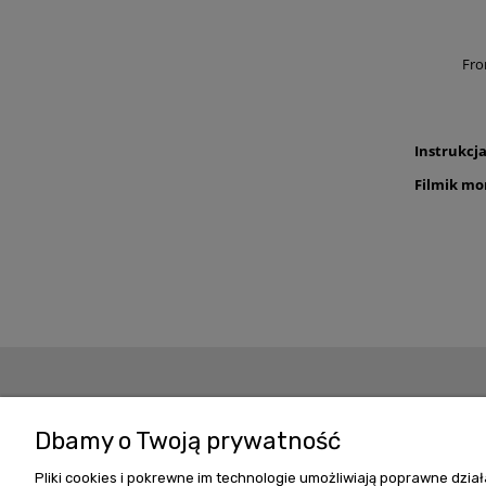
Fro
Instrukcj
Filmik m
Zakupy
Pomoc
Dbamy o Twoją prywatność
ODSTĄP OD UMOWY TUTAJ
Częste pytania
Pliki cookies i pokrewne im technologie umożliwiają poprawne dzi
Regulamin zakupów
Bezpieczeństwo zak