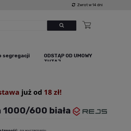
Zwrot w 14 dni
o segregacji
ODSTĄP OD UMOWY
TUTAJ
stawa
już od
18 zł!
 1000/600 biała
stępność:
na wyczerpaniu