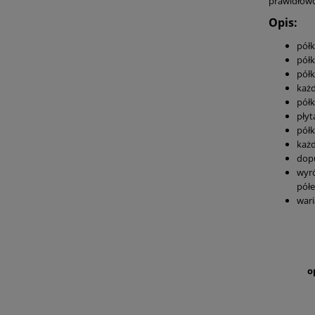
prawidłowo
Opis:
pół
półk
półk
każ
półk
płyt
pół
każ
dopu
wyró
półe
wari
o