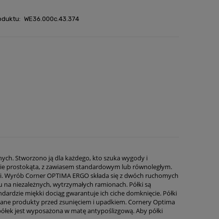
oduktu:
WE36.000c.43.374
w płatności
ych. Stworzono ją dla każdego, kto szuka wygody i
cie prostokąta, z zawiasem standardowym lub równoległym.
afki. Wyrób Corner OPTIMA ERGO składa się z dwóch ruchomych
 na niezależnych, wytrzymałych ramionach. Półki są
dardzie miękki dociąg gwarantuje ich ciche domknięcie. Półki
ane produkty przed zsunięciem i upadkiem. Cornery Optima
z półek jest wyposażona w matę antypoślizgową. Aby półki