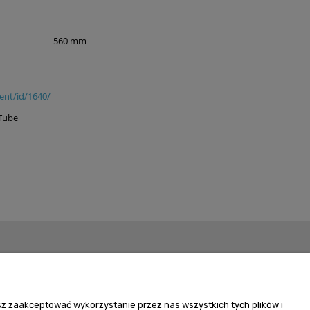
560 mm
ent/id/1640/
Tube
Szybki kontakt
Zamówienia +48 602 279 234
sz zaakceptować wykorzystanie przez nas wszystkich tych plików i
reling@reling.pl