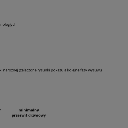
wnoległych
ki narożnej (załączone rysunki pokazują kolejne fazy wysuwu
a
y
minimalny
prześwit drzwiowy