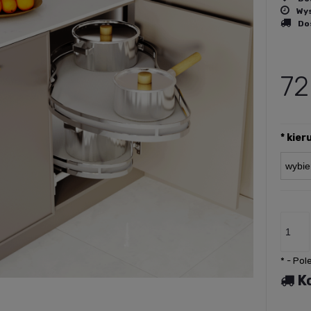
Wys
Do
Cena nie 
płatności
72
*
kier
*
- Pol
K