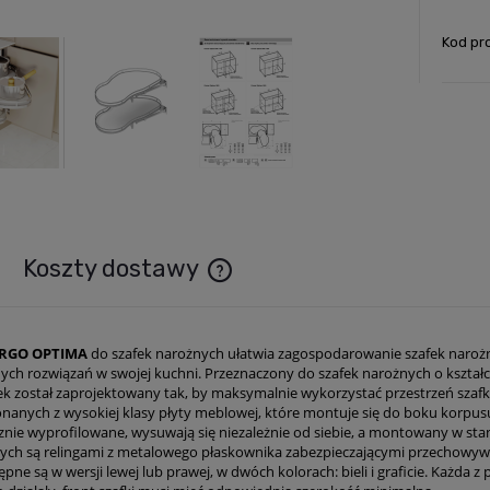
Kod pr
Koszty dostawy
Cena nie zawiera ewentualnych kosztó
RGO OPTIMA
do szafek narożnych ułatwia zagospodarowanie szafek narożn
ch rozwiązań w swojej kuchni. Przeznaczony do szafek narożnych o kształ
łek został zaprojektowany tak, by maksymalnie wykorzystać przestrzeń sz
nanych z wysokiej klasy płyty meblowej, które montuje się do boku korpusu
nie wyprofilowane, wysuwają się niezależnie od siebie, a montowany w stan
ych są relingami z metalowego płaskownika zabezpieczającymi przechowyw
ne są w wersji lewej lub prawej, w dwóch kolorach: bieli i graficie. Każda 