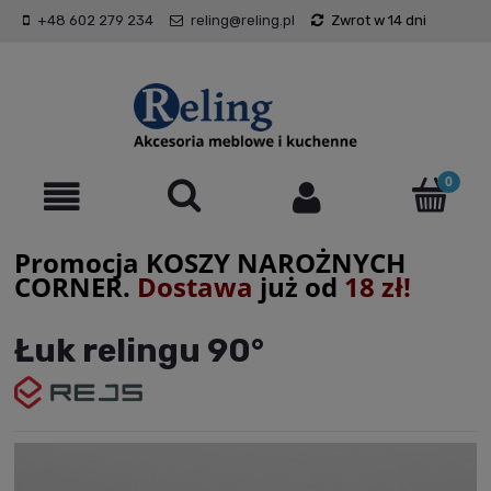
+48 602 279 234
reling@reling.pl
Zwrot w 14 dni
Promocja KOSZY NAROŻNYCH
CORNER.
Dostawa
już od
18 zł!
Łuk relingu 90°