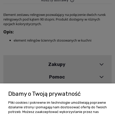
Koszty dostawy
Cena nie zawiera ewent
płatności
Element zestawu relingowe pozwalający na połączenie dwóch rurek
relingowych pod kątem 90 stopni. Produkt dostępny w różnych
opcjach kolorystycznych.
Opis:
element relingów ściennych stosowanych w kuchni
Zakupy
Pomoc
Moje konto
Dbamy o Twoją prywatność
Informacje
Pliki cookies i pokrewne im technologie umożliwiają poprawne
działanie strony i pomagają nam dostosować ofertę do Twoich
potrzeb. Możesz zaakceptować wykorzystanie przez nas