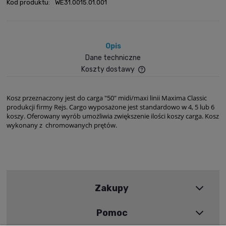
Kod produktu:
WE31.0015.01.001
Opis
Dane techniczne
Koszty dostawy
Cena nie zawiera ewent
płatności
Kosz przeznaczony jest do carga "50" midi/maxi linii Maxima Classic
produkcji firmy Rejs. Cargo wyposażone jest standardowo w 4, 5 lub 6
koszy. Oferowany wyrób umożliwia zwiększenie ilości koszy carga. Kosz
wykonany z chromowanych prętów.
Zakupy
Pomoc