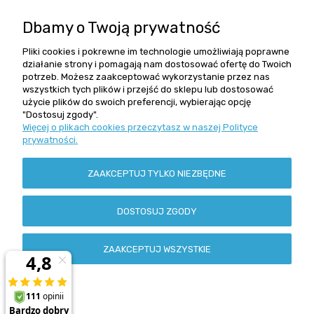
Moje konto
Dbamy o Twoją prywatność
Informacje
Pliki cookies i pokrewne im technologie umożliwiają poprawne
działanie strony i pomagają nam dostosować ofertę do Twoich
potrzeb. Możesz zaakceptować wykorzystanie przez nas
wszystkich tych plików i przejść do sklepu lub dostosować
Szybki kontakt
użycie plików do swoich preferencji, wybierając opcję
"Dostosuj zgody".
Więcej o plikach cookies przeczytasz w naszej Polityce
Zamówienia +48 602 279 234
prywatności.
reling@reling.pl
Adres stacjonarny
ZAAKCEPTUJ TYLKO NIEZBĘDNE
ul. Grochowska 162/164
04-329 Warszawa
NIP: 113-00-63-979
DOSTOSUJ ZGODY
Regon: 010371823
Godziny pracy
ZAAKCEPTUJ WSZYSTKIE
Poniedziałek - piątek: 10 - 16
POKAŻ PEŁNĄ WERSJĘ STRONY