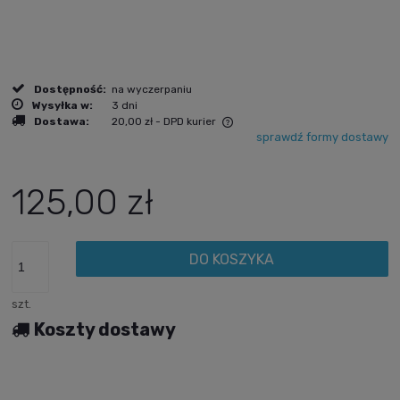
Dostępność:
na wyczerpaniu
Wysyłka w:
3 dni
Dostawa:
20,00 zł
- DPD kurier
sprawdź formy dostawy
Cena nie zawiera ewentualnych kosztów płatności
125,00 zł
DO KOSZYKA
szt.
Koszty dostawy