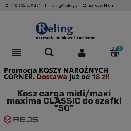
+48 602 279 234
reling@reling.pl
Zwrot w 14 dni
Promocja KOSZY NAROŻNYCH
CORNER.
Dostawa
już od
18 zł!
Kosz carga midi/maxi
maxima CLASSIC do szafki
"50"