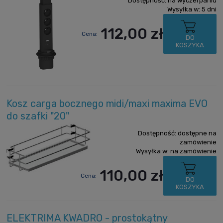
Dostępność:
na wyczerpaniu
Wysyłka w:
5 dni
112,00 zł
Cena:
DO
KOSZYKA
Kosz carga bocznego midi/maxi maxima EVO
do szafki "20"
Dostępność:
dostępne na
zamówienie
Wysyłka w:
na zamówienie
110,00 zł
Cena:
DO
KOSZYKA
ELEKTRIMA KWADRO - prostokątny