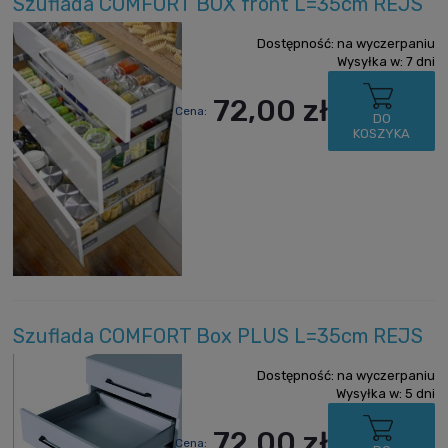
Szuflada COMFORT BOX front L=35cm REJS
Dostępność:
na wyczerpaniu
Wysyłka w:
7 dni
72,00 zł
Cena:
DO
KOSZYKA
Szuflada COMFORT Box PLUS L=35cm REJS
Dostępność:
na wyczerpaniu
Wysyłka w:
5 dni
72,00 zł
Cena: