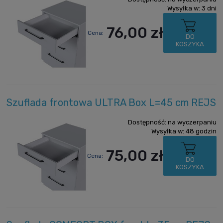
Wysyłka w:
3 dni
76,00 zł
Cena:
DO
KOSZYKA
Szuflada frontowa ULTRA Box L=45 cm REJS
Dostępność:
na wyczerpaniu
Wysyłka w:
48 godzin
75,00 zł
Cena:
DO
KOSZYKA