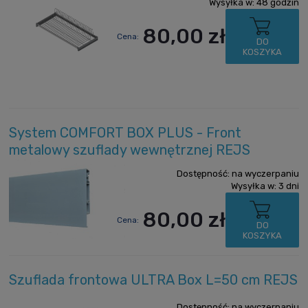
Wysyłka w:
48 godzin
80,00 zł
Cena:
DO
KOSZYKA
System COMFORT BOX PLUS - Front
metalowy szuflady wewnętrznej REJS
Dostępność:
na wyczerpaniu
Wysyłka w:
3 dni
80,00 zł
Cena:
DO
KOSZYKA
Szuflada frontowa ULTRA Box L=50 cm REJS
Dostępność:
na wyczerpaniu