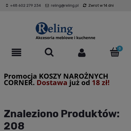
+48 602 279 234
reling@reling.pl
Zwrot w 14 dni
Promocja KOSZY NAROŻNYCH
CORNER.
Dostawa
już od
18 zł!
Znaleziono Produktów:
208