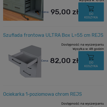
Wysyłka w:
10 dni
95,00 zł
Cena:
DO
KOSZYKA
Szuflada frontowa ULTRA Box L=55 cm REJS
Dostępność:
na wyczerpaniu
Wysyłka w:
48 godzin
82,00 zł
Cena:
DO
KOSZYKA
Ociekarka 1-poziomowa chrom REJS
Dostępność:
na wyczerpaniu