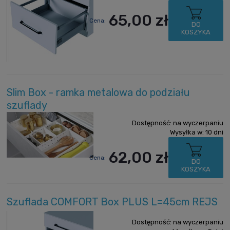
65,00 zł
Cena:
DO
KOSZYKA
Slim Box - ramka metalowa do podziału
szuflady
Dostępność:
na wyczerpaniu
Wysyłka w:
10 dni
62,00 zł
Cena:
DO
KOSZYKA
Szuflada COMFORT Box PLUS L=45cm REJS
Dostępność:
na wyczerpaniu