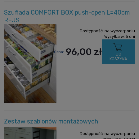
Szuflada COMFORT BOX push-open L=40cm
REJS
Dostępność:
na wyczerpaniu
Wysyłka w:
5 dni
96,00 zł
Cena:
DO
KOSZYKA
Zestaw szablonów montażowych
Dostępność:
na wyczerpaniu