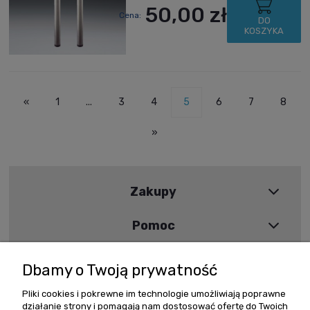
50,00 zł
Cena:
DO
KOSZYKA
«
1
...
3
4
5
6
7
8
»
Zakupy
Pomoc
Moje konto
Dbamy o Twoją prywatność
Informacje
Pliki cookies i pokrewne im technologie umożliwiają poprawne
działanie strony i pomagają nam dostosować ofertę do Twoich