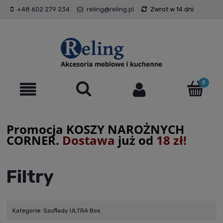
+48 602 279 234
reling@reling.pl
Zwrot w 14 dni
Promocja KOSZY NAROŻNYCH
CORNER.
Dostawa
już od
18 zł!
Filtry
Kategorie: Szuflady ULTRA Box