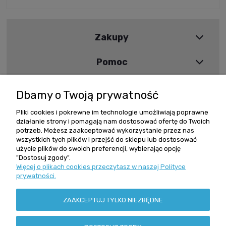
Zakupy
Pomoc
Moje konto
Dbamy o Twoją prywatność
Informacje
Pliki cookies i pokrewne im technologie umożliwiają poprawne
działanie strony i pomagają nam dostosować ofertę do Twoich
potrzeb. Możesz zaakceptować wykorzystanie przez nas
wszystkich tych plików i przejść do sklepu lub dostosować
Szybki kontakt
użycie plików do swoich preferencji, wybierając opcję
"Dostosuj zgody".
Więcej o plikach cookies przeczytasz w naszej Polityce
Zamówienia +48 602 279 234
prywatności.
reling@reling.pl
Adres stacjonarny
ZAAKCEPTUJ TYLKO NIEZBĘDNE
ul. Grochowska 162/164
04-329 Warszawa
NIP: 113-00-63-979