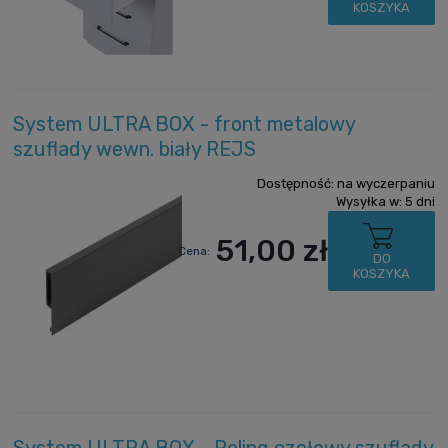
KOSZYKA
System ULTRA BOX - front metalowy
szuflady wewn. biały REJS
Dostępność:
na wyczerpaniu
Wysyłka w:
5 dni
51,00 zł
Cena:
DO
KOSZYKA
System ULTRA BOX - Reling czołowy szuflady